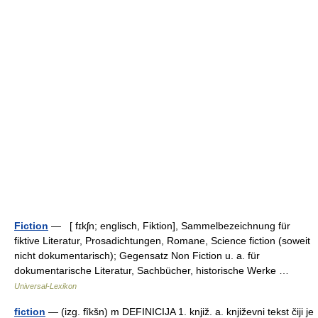
Fiction
— [ fɪkʃn; englisch, Fiktion], Sammelbezeichnung für
fiktive Literatur, Prosadichtungen, Romane, Science fiction (soweit
nicht dokumentarisch); Gegensatz Non Fiction u. a. für
dokumentarische Literatur, Sachbücher, historische Werke …
Universal-Lexikon
fiction
— (izg. fȉkšn) m DEFINICIJA 1. knjiž. a. književni tekst čiji je