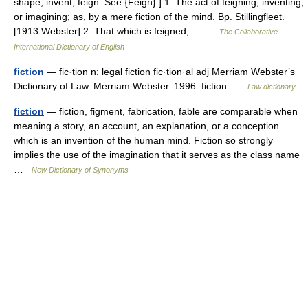
shape, invent, feign. See {Feign}.] 1. The act of feigning, inventing,
or imagining; as, by a mere fiction of the mind. Bp. Stillingfleet.
[1913 Webster] 2. That which is feigned,… …
The Collaborative
International Dictionary of English
fiction
— fic·tion n: legal fiction fic·tion·al adj Merriam Webster’s
Dictionary of Law. Merriam Webster. 1996. fiction …
Law dictionary
fiction
— fiction, figment, fabrication, fable are comparable when
meaning a story, an account, an explanation, or a conception
which is an invention of the human mind. Fiction so strongly
implies the use of the imagination that it serves as the class name
…
New Dictionary of Synonyms