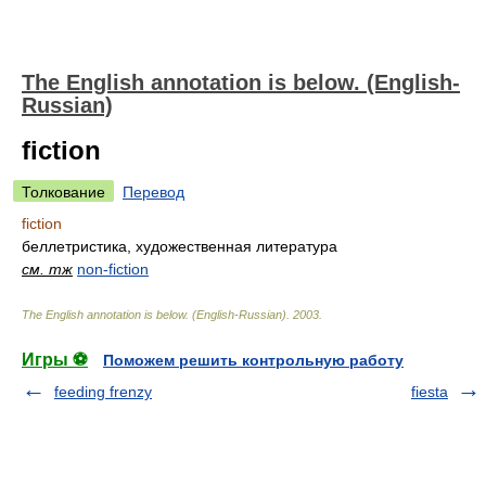
The English annotation is below. (English-
Russian)
fiction
Толкование
Перевод
fiction
беллетристика, художественная литература
см. тж
non-fiction
The English annotation is below. (English-Russian)
.
2003
.
Игры ⚽
Поможем решить контрольную работу
feeding frenzy
fiesta