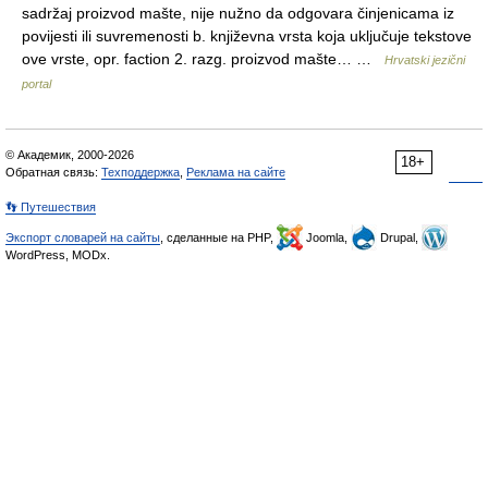
sadržaj proizvod mašte, nije nužno da odgovara činjenicama iz
povijesti ili suvremenosti b. književna vrsta koja uključuje tekstove
ove vrste, opr. faction 2. razg. proizvod mašte… …
Hrvatski jezični
portal
© Академик, 2000-2026
18+
Обратная связь:
Техподдержка
,
Реклама на сайте
👣 Путешествия
Экспорт словарей на сайты
, сделанные на PHP,
Joomla,
Drupal,
WordPress, MODx.