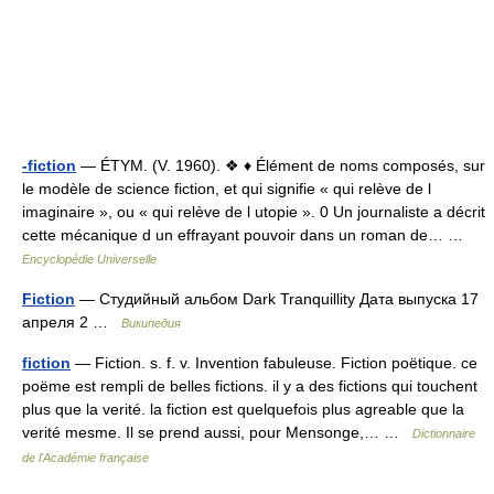
-fiction
— ÉTYM. (V. 1960). ❖ ♦ Élément de noms composés, sur
le modèle de science fiction, et qui signifie « qui relève de l
imaginaire », ou « qui relève de l utopie ». 0 Un journaliste a décrit
cette mécanique d un effrayant pouvoir dans un roman de… …
Encyclopédie Universelle
Fiction
— Студийный альбом Dark Tranquillity Дата выпуска 17
апреля 2 …
Википедия
fiction
— Fiction. s. f. v. Invention fabuleuse. Fiction poëtique. ce
poëme est rempli de belles fictions. il y a des fictions qui touchent
plus que la verité. la fiction est quelquefois plus agreable que la
verité mesme. Il se prend aussi, pour Mensonge,… …
Dictionnaire
de l'Académie française