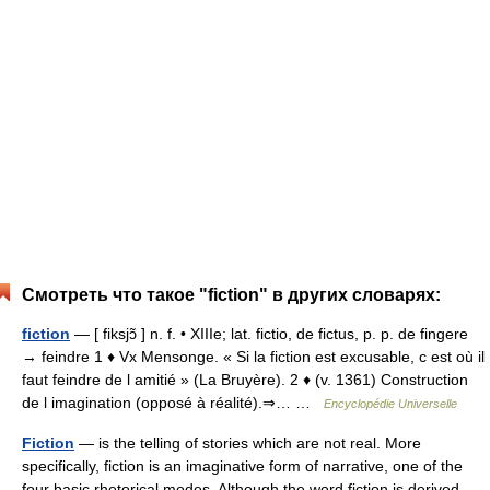
Смотреть что такое "fiction" в других словарях:
fiction
— [ fiksjɔ̃ ] n. f. • XIIIe; lat. fictio, de fictus, p. p. de fingere
→ feindre 1 ♦ Vx Mensonge. « Si la fiction est excusable, c est où il
faut feindre de l amitié » (La Bruyère). 2 ♦ (v. 1361) Construction
de l imagination (opposé à réalité).⇒… …
Encyclopédie Universelle
Fiction
— is the telling of stories which are not real. More
specifically, fiction is an imaginative form of narrative, one of the
four basic rhetorical modes. Although the word fiction is derived